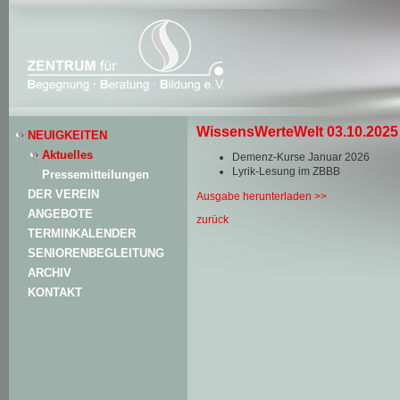
WissensWerteWelt 03.10.2025
NEUIGKEITEN
Aktuelles
Demenz-Kurse Januar 2026
Lyrik-Lesung im ZBBB
Pressemitteilungen
DER VEREIN
Ausgabe herunterladen >>
ANGEBOTE
zurück
TERMINKALENDER
SENIORENBEGLEITUNG
ARCHIV
KONTAKT