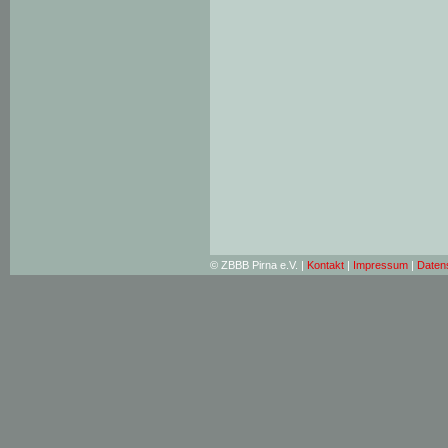
© ZBBB Pirna e.V. |
Kontakt
|
Impressum
|
Daten