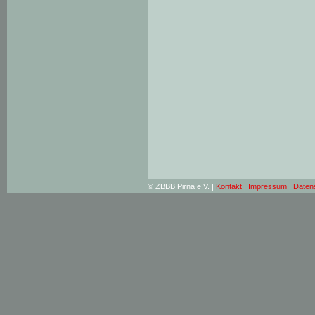
© ZBBB Pirna e.V. |
Kontakt
|
Impressum
|
Daten