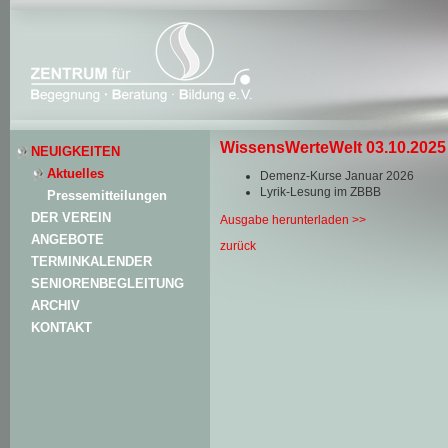
WissensWerteWelt 03.10.2025
NEUIGKEITEN
Aktuelles
Demenz-Kurse Januar 2026
Lyrik-Lesung im ZBBB
Pressemitteilungen
DER VEREIN
Ausgabe herunterladen >>
ANGEBOTE
zurück
TERMINKALENDER
SENIORENBEGLEITUNG
ARCHIV
KONTAKT