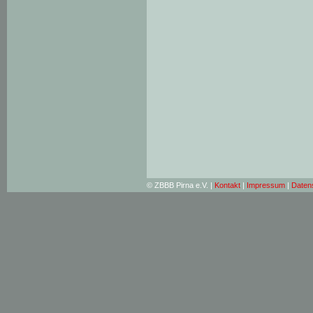
© ZBBB Pirna e.V. |
Kontakt
|
Impressum
|
Daten