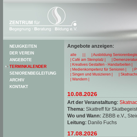
Angebote anzeigen:
NEUIGKEITEN
DER VEREIN
alle
| |
| Ausbildung Seniorenbegle
| Café am Steinplatz |
| Demenzeratun
ANGEBOTE
| Kreatives Gestalten - Handarbeiten |
TERMINKALENDER
| Medienkompetenz für Senioren |
| 
SENIORENBEGLEITUNG
| Singen und Musizieren |
| Skatnachm
| Wandern |
ARCHIV
KONTAKT
10.08.2026
Art der Veranstaltung:
Skatnac
Thema:
Skattreff für Skatbegeis
Wo und Wann:
ZBBB e.V., Stei
Leitung:
Danilo Fuchs
17.08.2026