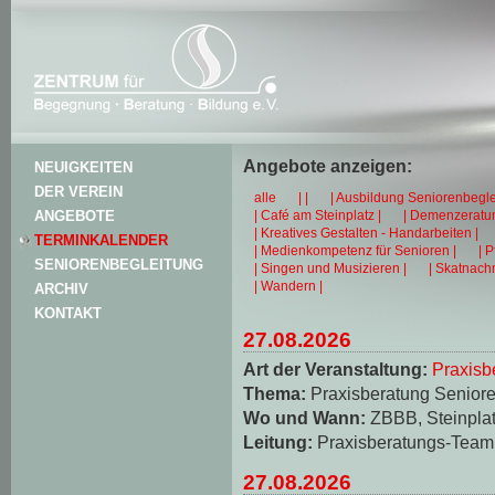
Angebote anzeigen:
NEUIGKEITEN
DER VEREIN
alle
| |
| Ausbildung Seniorenbegle
| Café am Steinplatz |
| Demenzeratun
ANGEBOTE
| Kreatives Gestalten - Handarbeiten |
TERMINKALENDER
| Medienkompetenz für Senioren |
| 
SENIORENBEGLEITUNG
| Singen und Musizieren |
| Skatnachm
| Wandern |
ARCHIV
KONTAKT
27.08.2026
Art der Veranstaltung:
Praxisb
Thema:
Praxisberatung Seniore
Wo und Wann:
ZBBB, Steinplat
Leitung:
Praxisberatungs-Team
27.08.2026