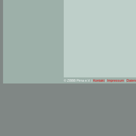
© ZBBB Pirna e.V. |
Kontakt
|
Impressum
|
Daten