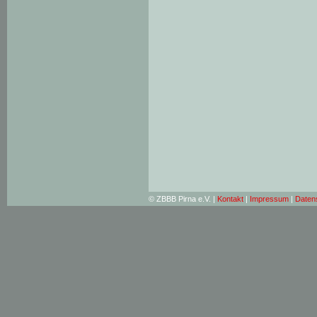
© ZBBB Pirna e.V. |
Kontakt
|
Impressum
|
Daten