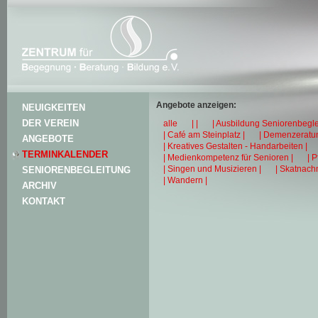
Angebote anzeigen:
NEUIGKEITEN
DER VEREIN
alle
| |
| Ausbildung Seniorenbegle
| Café am Steinplatz |
| Demenzeratun
ANGEBOTE
| Kreatives Gestalten - Handarbeiten |
TERMINKALENDER
| Medienkompetenz für Senioren |
| 
| Singen und Musizieren |
| Skatnachm
SENIORENBEGLEITUNG
| Wandern |
ARCHIV
KONTAKT