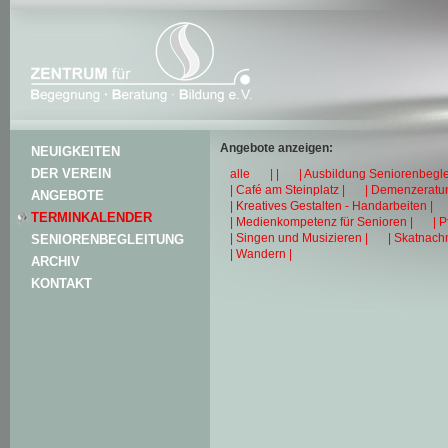
Angebote anzeigen:
NEUIGKEITEN
DER VEREIN
alle
| |
| Ausbildung Seniorenbegle
| Café am Steinplatz |
| Demenzeratun
ANGEBOTE
| Kreatives Gestalten - Handarbeiten |
TERMINKALENDER
| Medienkompetenz für Senioren |
| 
| Singen und Musizieren |
| Skatnachm
SENIORENBEGLEITUNG
| Wandern |
ARCHIV
KONTAKT