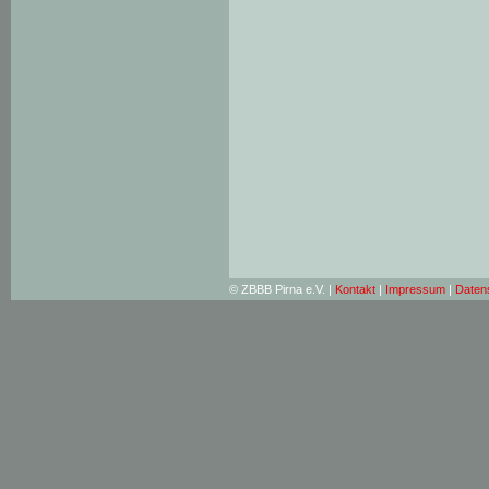
© ZBBB Pirna e.V. |
Kontakt
|
Impressum
|
Daten