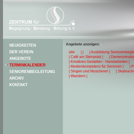
Angebote anzeigen:
NEUIGKEITEN
DER VEREIN
alle
| |
| Ausbildung Seniorenbegle
| Café am Steinplatz |
| Demenzeratun
ANGEBOTE
| Kreatives Gestalten - Handarbeiten |
TERMINKALENDER
| Medienkompetenz für Senioren |
| 
| Singen und Musizieren |
| Skatnachm
SENIORENBEGLEITUNG
| Wandern |
ARCHIV
KONTAKT