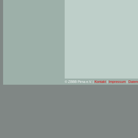
© ZBBB Pirna e.V. |
Kontakt
|
Impressum
|
Daten