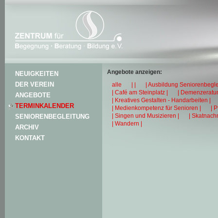
Angebote anzeigen:
NEUIGKEITEN
DER VEREIN
alle
| |
| Ausbildung Seniorenbegle
| Café am Steinplatz |
| Demenzeratun
ANGEBOTE
| Kreatives Gestalten - Handarbeiten |
TERMINKALENDER
| Medienkompetenz für Senioren |
| 
| Singen und Musizieren |
| Skatnachm
SENIORENBEGLEITUNG
| Wandern |
ARCHIV
KONTAKT