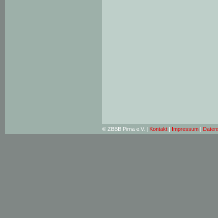
© ZBBB Pirna e.V. |
Kontakt
|
Impressum
|
Daten