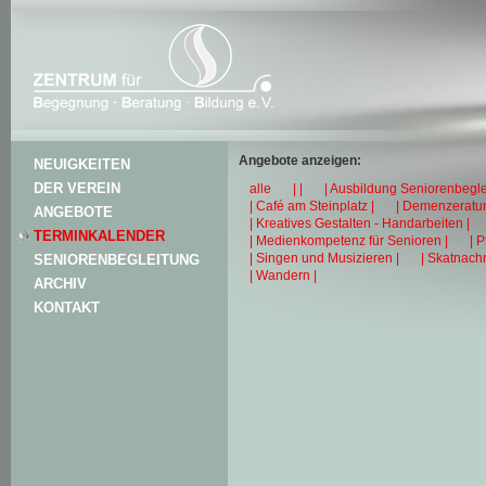
Angebote anzeigen:
NEUIGKEITEN
DER VEREIN
alle
| |
| Ausbildung Seniorenbegle
| Café am Steinplatz |
| Demenzeratun
ANGEBOTE
| Kreatives Gestalten - Handarbeiten |
TERMINKALENDER
| Medienkompetenz für Senioren |
| 
| Singen und Musizieren |
| Skatnachm
SENIORENBEGLEITUNG
| Wandern |
ARCHIV
KONTAKT