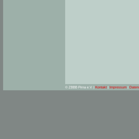
© ZBBB Pirna e.V. |
Kontakt
|
Impressum
|
Daten