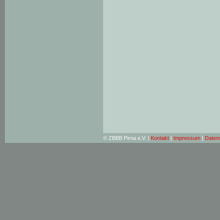
© ZBBB Pirna e.V. |
Kontakt
|
Impressum
|
Daten