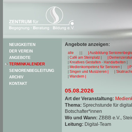
Angebote anzeigen:
NEUIGKEITEN
DER VEREIN
alle
| |
| Ausbildung Seniorenbegle
| Café am Steinplatz |
| Demenzeratun
ANGEBOTE
| Kreatives Gestalten - Handarbeiten |
TERMINKALENDER
| Medienkompetenz für Senioren |
| 
SENIORENBEGLEITUNG
| Singen und Musizieren |
| Skatnachm
| Wandern |
ARCHIV
KONTAKT
05.08.2026
Art der Veranstaltung:
Medienk
Thema:
Sprechstunde für digita
Botschafter*innen
Wo und Wann:
ZBBB e.V., Stei
Leitung:
Digital-Team