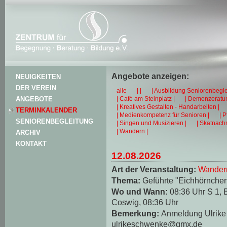
Angebote anzeigen:
NEUIGKEITEN
DER VEREIN
alle
| |
| Ausbildung Seniorenbegle
| Café am Steinplatz |
| Demenzeratun
ANGEBOTE
| Kreatives Gestalten - Handarbeiten |
TERMINKALENDER
| Medienkompetenz für Senioren |
| 
SENIORENBEGLEITUNG
| Singen und Musizieren |
| Skatnachm
| Wandern |
ARCHIV
KONTAKT
12.08.2026
Art der Veranstaltung:
Wander
Thema:
Geführte "Eichhörnche
Wo und Wann:
08:36 Uhr S 1, 
Coswig, 08:36 Uhr
Bemerkung:
Anmeldung Ulrike 
ulrikeschwenke@gmx.de