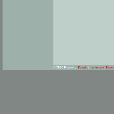
© ZBBB Pirna e.V. |
Kontakt
|
Impressum
|
Daten