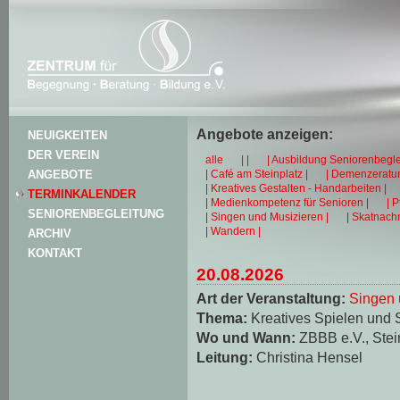
Angebote anzeigen:
NEUIGKEITEN
DER VEREIN
alle
| |
| Ausbildung Seniorenbegle
| Café am Steinplatz |
| Demenzeratun
ANGEBOTE
| Kreatives Gestalten - Handarbeiten |
TERMINKALENDER
| Medienkompetenz für Senioren |
| 
SENIORENBEGLEITUNG
| Singen und Musizieren |
| Skatnachm
| Wandern |
ARCHIV
KONTAKT
20.08.2026
Art der Veranstaltung:
Singen 
Thema:
Kreatives Spielen und 
Wo und Wann:
ZBBB e.V., Stei
Leitung:
Christina Hensel