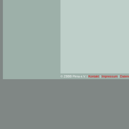
© ZBBB Pirna e.V. |
Kontakt
|
Impressum
|
Daten