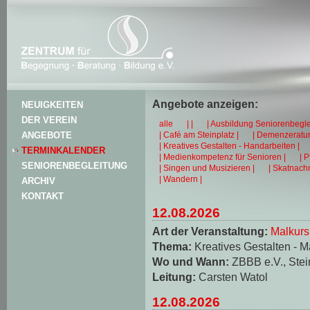
Angebote anzeigen:
NEUIGKEITEN
DER VEREIN
alle
| |
| Ausbildung Seniorenbegle
| Café am Steinplatz |
| Demenzeratun
ANGEBOTE
| Kreatives Gestalten - Handarbeiten |
TERMINKALENDER
| Medienkompetenz für Senioren |
| 
SENIORENBEGLEITUNG
| Singen und Musizieren |
| Skatnachm
| Wandern |
ARCHIV
KONTAKT
12.08.2026
Art der Veranstaltung:
Malkurs
Thema:
Kreatives Gestalten - M
Wo und Wann:
ZBBB e.V., Stei
Leitung:
Carsten Watol
12.08.2026