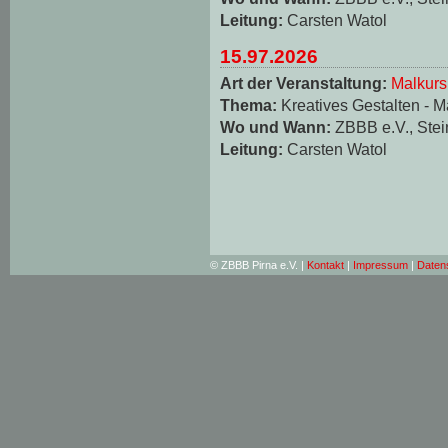
Leitung:
Carsten Watol
15.97.2026
Art der Veranstaltung:
Malkurs
Thema:
Kreatives Gestalten - M
Wo und Wann:
ZBBB e.V., Stei
Leitung:
Carsten Watol
© ZBBB Pirna e.V. |
Kontakt
|
Impressum
|
Daten