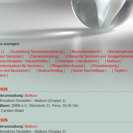
e anzeigen:
| |
| Ausbildung Seniorenbegleitung |
| Baumstammtisch |
| Beratungsraum
 am Steinplatz |
| Demenzeratung |
| Fitness für Senioren und Junggebliebene
tives Gestalten - Handarbeiten |
| Lesungen / Literaturkreis |
| Malkurs |
enkompetenz für Senioren |
| Pflegenden-Auszeit |
| Praxisberatung |
en und Musizieren |
| Skatnachmittag |
| Spiele-Nachmittage |
| Töpfern |
ern |
2026
Veranstaltung:
Malkurs
Kreatives Gestalten - Malkurs (Gruppe 1)
 Wann:
ZBBB e.V., Steinplatz 21, Pirna, 09:30 Uhr
:
Carsten Watol
2026
Veranstaltung:
Malkurs
Kreatives Gestalten - Malkurs (Gruppe 2)