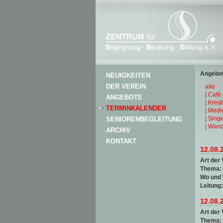
Angebot
NEUIGKEITEN
DER VEREIN
alle
| Café
ANGEBOTE
| Krea
TERMINKALENDER
| Medi
| Sing
SENIORENBEGLEITUNG
| Wand
ARCHIV
KONTAKT
12.08.
Art der 
Thema:
Wo und
Leitung
12.08.
Art der 
Thema: