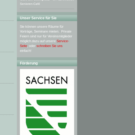
Senioren-Café
Unser Service für Sie
Sie können unsere Räume für
Vorträge, Seminare mieten. Private
Feiern sind nur für Vereinsmitglieder
möglich.dazu auf unsere
Service-
Seite
, oder
schreiben Sie uns
einfach!
Förderung