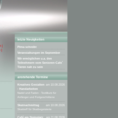
letzte Neuigkeiten
 |
Pirna schreibt
 |
Veranstaltungen im September
Wir ermöglichen u.a. den
Teilnehmern vom Senioren-Cafe´
Tieren nah zu sein
anstehende Termine
Kreatives Gestalten
am 10.08.2026
- Handarbeiten
Nadel und Faden - Textilkurs für
Anfänger und Fortgeschrittene
Skatnachmittag
am 10.08.2026
Skattreff für Skatbegeisterte
Café am Steinplatz
am 11.08.2026