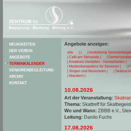
Angebote anzeigen:
NEUIGKEITEN
DER VEREIN
alle
| |
| Ausbildung Seniorenbegle
| Café am Steinplatz |
| Demenzeratun
ANGEBOTE
| Kreatives Gestalten - Handarbeiten |
TERMINKALENDER
| Medienkompetenz für Senioren |
| 
SENIORENBEGLEITUNG
| Singen und Musizieren |
| Skatnachm
| Wandern |
ARCHIV
KONTAKT
10.08.2026
Art der Veranstaltung:
Skatnac
Thema:
Skattreff für Skatbegeis
Wo und Wann:
ZBBB e.V., Stei
Leitung:
Danilo Fuchs
17.08.2026