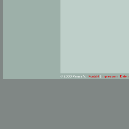
© ZBBB Pirna e.V. |
Kontakt
|
Impressum
|
Daten