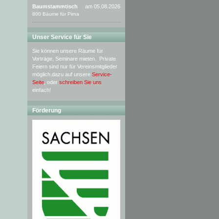
Baumstammtisch
am 05.08.2026
800 Bäume für Pirna
Unser Service für Sie
Sie können unsere Räume für
Vorträge, Seminare mieten. Private
Feiern sind nur für Vereinsmitglieder
möglich.dazu auf unsere
Service-
Seite
, oder
schreiben Sie uns
einfach!
Förderung