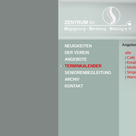
Angebot
NEUIGKEITEN
DER VEREIN
alle
| Café
ANGEBOTE
| Krea
TERMINKALENDER
| Medi
| Sing
SENIORENBEGLEITUNG
| Wand
ARCHIV
KONTAKT