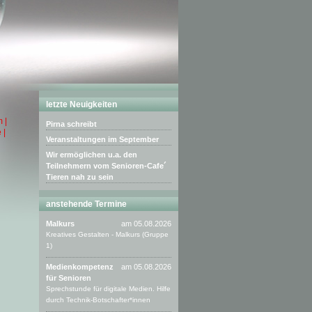
letzte Neuigkeiten
 |
Pirna schreibt
 |
Veranstaltungen im September
Wir ermöglichen u.a. den
Teilnehmern vom Senioren-Cafe´
Tieren nah zu sein
anstehende Termine
Malkurs
am 05.08.2026
Kreatives Gestalten - Malkurs (Gruppe
1)
Medienkompetenz
am 05.08.2026
für Senioren
Sprechstunde für digitale Medien. Hilfe
durch Technik-Botschafter*innen