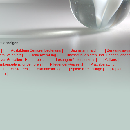
e anzeigen:
| |
| Ausbildung Seniorenbegleitung |
| Baumstammtisch |
| Beratungsraum
 am Steinplatz |
| Demenzeratung |
| Fitness für Senioren und Junggebliebene
tives Gestalten - Handarbeiten |
| Lesungen / Literaturkreis |
| Malkurs |
enkompetenz für Senioren |
| Pflegenden-Auszeit |
| Praxisberatung |
en und Musizieren |
| Skatnachmittag |
| Spiele-Nachmittage |
| Töpfern |
ern |