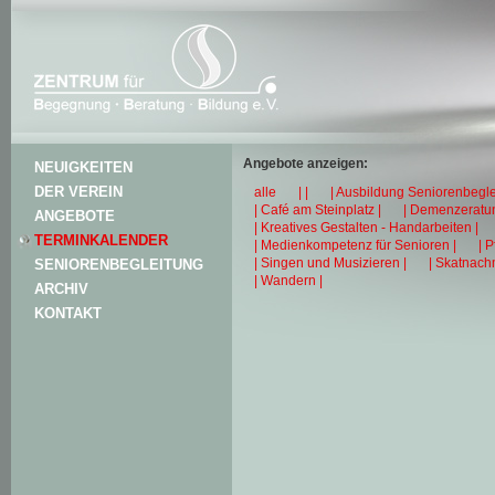
Angebote anzeigen:
NEUIGKEITEN
DER VEREIN
alle
| |
| Ausbildung Seniorenbegle
| Café am Steinplatz |
| Demenzeratun
ANGEBOTE
| Kreatives Gestalten - Handarbeiten |
TERMINKALENDER
| Medienkompetenz für Senioren |
| 
| Singen und Musizieren |
| Skatnachm
SENIORENBEGLEITUNG
| Wandern |
ARCHIV
KONTAKT