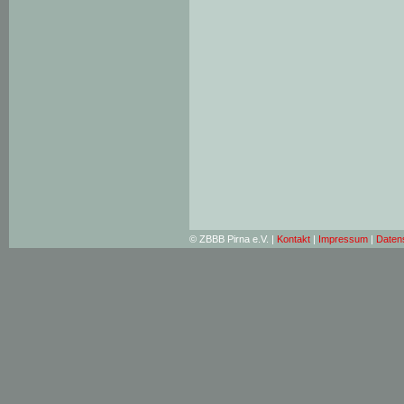
© ZBBB Pirna e.V. |
Kontakt
|
Impressum
|
Daten