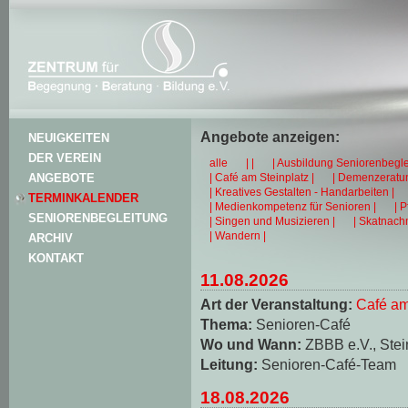
Angebote anzeigen:
NEUIGKEITEN
DER VEREIN
alle
| |
| Ausbildung Seniorenbegle
| Café am Steinplatz |
| Demenzeratun
ANGEBOTE
| Kreatives Gestalten - Handarbeiten |
TERMINKALENDER
| Medienkompetenz für Senioren |
| 
SENIORENBEGLEITUNG
| Singen und Musizieren |
| Skatnachm
| Wandern |
ARCHIV
KONTAKT
11.08.2026
Art der Veranstaltung:
Café am
Thema:
Senioren-Café
Wo und Wann:
ZBBB e.V., Stei
Leitung:
Senioren-Café-Team
18.08.2026