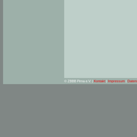
© ZBBB Pirna e.V. |
Kontakt
|
Impressum
|
Daten