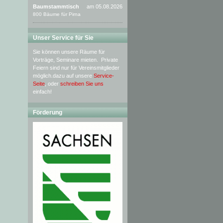
Baumstammtisch
am 05.08.2026
800 Bäume für Pirna
Unser Service für Sie
Sie können unsere Räume für
Vorträge, Seminare mieten. Private
Feiern sind nur für Vereinsmitglieder
möglich.dazu auf unsere
Service-
Seite
, oder
schreiben Sie uns
einfach!
Förderung