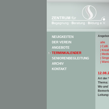
Angebot
NEUIGKEITEN
DER VEREIN
alle
| Café
ANGEBOTE
| Krea
TERMINKALENDER
| Medi
| Sing
SENIORENBEGLEITUNG
| Wand
ARCHIV
KONTAKT
12.08.
Art der 
Thema:
Wo und
Bemerk
Leitung