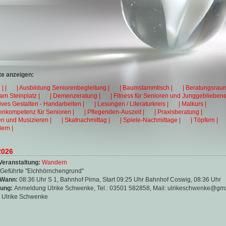
e anzeigen:
| |
| Ausbildung Seniorenbegleitung |
| Baumstammtisch |
| Beratungsraum
 am Steinplatz |
| Demenzeratung |
| Fitness für Senioren und Junggebliebene
tives Gestalten - Handarbeiten |
| Lesungen / Literaturkreis |
| Malkurs |
enkompetenz für Senioren |
| Pflegenden-Auszeit |
| Praxisberatung |
en und Musizieren |
| Skatnachmittag |
| Spiele-Nachmittage |
| Töpfern |
ern |
2026
Veranstaltung:
Wandern
Geführte "Eichhörnchengrund"
 Wann:
08:36 Uhr S 1, Bahnhof Pirna, Start 09:25 Uhr Bahnhof Coswig, 08:36 Uhr
ung:
Anmeldung Ulrike Schwenke, Tel.: 03501 582858, Mail: ulrikeschwenke@gm
:
Ulrike Schwenke