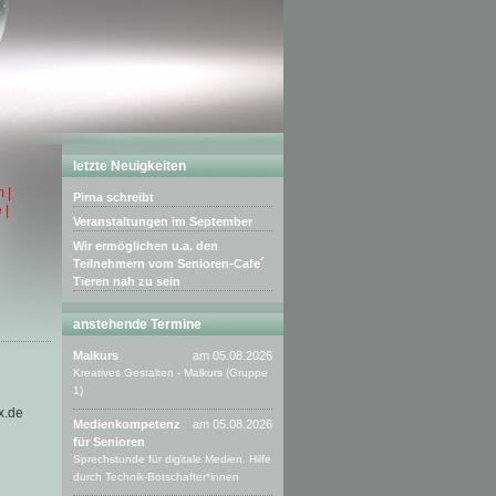
letzte Neuigkeiten
 |
Pirna schreibt
 |
Veranstaltungen im September
Wir ermöglichen u.a. den
Teilnehmern vom Senioren-Cafe´
Tieren nah zu sein
anstehende Termine
Malkurs
am 05.08.2026
Kreatives Gestalten - Malkurs (Gruppe
1)
x.de
Medienkompetenz
am 05.08.2026
für Senioren
Sprechstunde für digitale Medien. Hilfe
durch Technik-Botschafter*innen