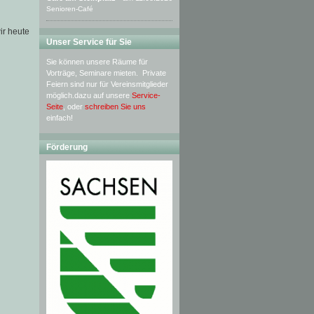
Senioren-Café
ir heute
Unser Service für Sie
Sie können unsere Räume für
Vorträge, Seminare mieten. Private
Feiern sind nur für Vereinsmitglieder
möglich.dazu auf unsere
Service-
Seite
, oder
schreiben Sie uns
einfach!
Förderung