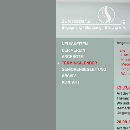
Angebot
NEUIGKEITEN
DER VEREIN
alle
| Café
ANGEBOTE
| Krea
TERMINKALENDER
| Medi
| Sing
SENIORENBEGLEITUNG
| Wand
ARCHIV
KONTAKT
19.09.
Art der 
Thema:
Wo und
Bemerk
Umgang 
20.09.
Art der 