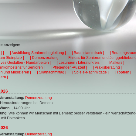
e anzeigen:
| |
| Ausbildung Seniorenbegleitung |
| Baumstammtisch |
| Beratungsraum
 am Steinplatz |
| Demenzeratung |
| Fitness für Senioren und Junggebliebene
tives Gestalten - Handarbeiten |
| Lesungen / Literaturkreis |
| Malkurs |
enkompetenz für Senioren |
| Pflegenden-Auszeit |
| Praxisberatung |
en und Musizieren |
| Skatnachmittag |
| Spiele-Nachmittage |
| Töpfern |
ern |
2026
Veranstaltung:
Demenzeratung
Herausforderungen bei Demenz
 Wann:
, 14:00 Uhr
ung:
Wie können wir Menschen mit Demenz besser verstehen - ein wertschätzend
mit Erkrankten
2026
Veranstaltung:
Demenzeratung