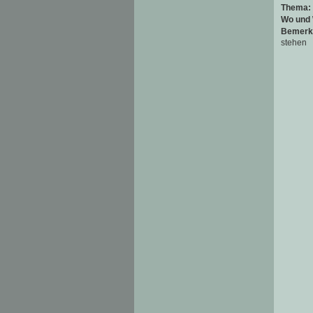
Thema:
Wo und
Bemerk
stehen