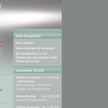
letzte Neuigkeiten
 |
Pirna schreibt
 |
Veranstaltungen im September
Wir ermöglichen u.a. den
Teilnehmern vom Senioren-Cafe´
Tieren nah zu sein
anstehende Termine
Kreatives Gestalten
am 10.08.2026
- Handarbeiten
Nadel und Faden - Textilkurs für
Anfänger und Fortgeschrittene
er
Skatnachmittag
am 10.08.2026
Skattreff für Skatbegeisterte
Café am Steinplatz
am 11.08.2026