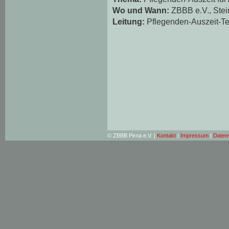
Wo und Wann:
ZBBB e.V., Stei
Leitung:
Pflegenden-Auszeit-T
© ZBBB Pirna e.V. |
Kontakt
|
Impressum
|
Daten