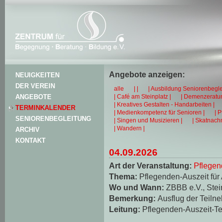
Angebote anzeigen:
NEUIGKEITEN
DER VEREIN
alle
| |
| Ausbildung Seniorenbegle
| Café am Steinplatz |
| Demenzeratun
ANGEBOTE
| Kreatives Gestalten - Handarbeiten |
TERMINKALENDER
| Medienkompetenz für Senioren |
| 
SENIORENBEGLEITUNG
| Singen und Musizieren |
| Skatnachm
| Wandern |
ARCHIV
KONTAKT
04.09.2026
Art der Veranstaltung:
Pflegen
Thema:
Pflegenden-Auszeit für
Wo und Wann:
ZBBB e.V., Stei
Bemerkung:
Ausflug der Teiln
Leitung:
Pflegenden-Auszeit-T