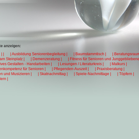
e anzeigen:
| |
| Ausbildung Seniorenbegleitung |
| Baumstammtisch |
| Beratungsraum
 am Steinplatz |
| Demenzeratung |
| Fitness für Senioren und Junggebliebene
tives Gestalten - Handarbeiten |
| Lesungen / Literaturkreis |
| Malkurs |
enkompetenz für Senioren |
| Pflegenden-Auszeit |
| Praxisberatung |
en und Musizieren |
| Skatnachmittag |
| Spiele-Nachmittage |
| Töpfern |
ern |