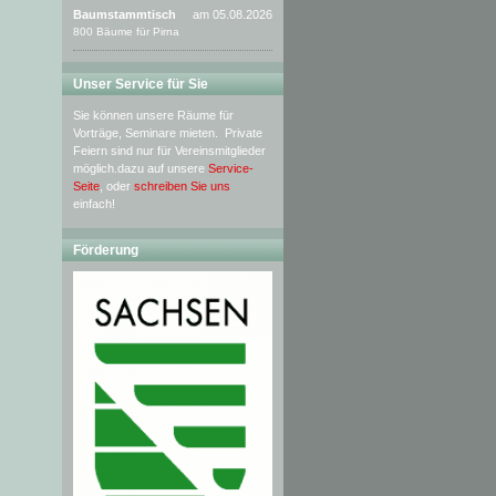
Baumstammtisch
am 05.08.2026
800 Bäume für Pirna
Unser Service für Sie
Sie können unsere Räume für
Vorträge, Seminare mieten. Private
Feiern sind nur für Vereinsmitglieder
möglich.dazu auf unsere
Service-
Seite
, oder
schreiben Sie uns
einfach!
Förderung