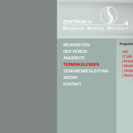
Angebot
NEUIGKEITEN
DER VEREIN
alle
| Café
ANGEBOTE
| Krea
TERMINKALENDER
| Medi
| Sing
SENIORENBEGLEITUNG
| Wand
ARCHIV
KONTAKT