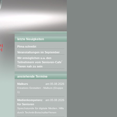
letzte Neuigkeiten
 |
Pirna schreibt
 |
Veranstaltungen im September
Wir ermöglichen u.a. den
Teilnehmern vom Senioren-Cafe´
Tieren nah zu sein
anstehende Termine
Malkurs
am 05.08.2026
Kreatives Gestalten - Malkurs (Gruppe
1)
Medienkompetenz
am 05.08.2026
für Senioren
Sprechstunde für digitale Medien. Hilfe
durch Technik-Botschafter*innen