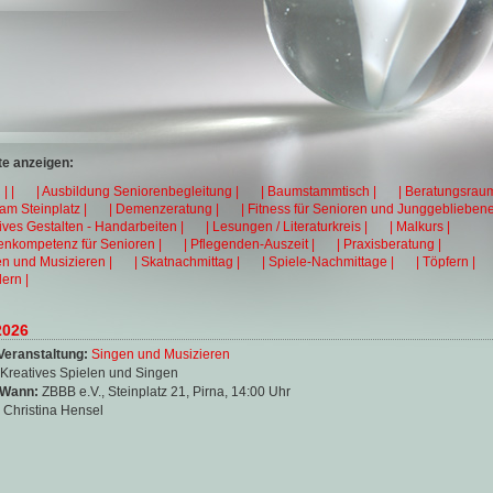
e anzeigen:
| |
| Ausbildung Seniorenbegleitung |
| Baumstammtisch |
| Beratungsraum
 am Steinplatz |
| Demenzeratung |
| Fitness für Senioren und Junggebliebene
tives Gestalten - Handarbeiten |
| Lesungen / Literaturkreis |
| Malkurs |
enkompetenz für Senioren |
| Pflegenden-Auszeit |
| Praxisberatung |
en und Musizieren |
| Skatnachmittag |
| Spiele-Nachmittage |
| Töpfern |
ern |
2026
Veranstaltung:
Singen und Musizieren
Kreatives Spielen und Singen
 Wann:
ZBBB e.V., Steinplatz 21, Pirna, 14:00 Uhr
:
Christina Hensel