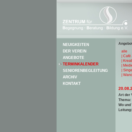
Angebot
NEUIGKEITEN
DER VEREIN
alle
| Café
ANGEBOTE
| Krea
TERMINKALENDER
| Medi
| Sing
SENIORENBEGLEITUNG
| Wand
ARCHIV
KONTAKT
20.08.
Art der 
Thema:
Wo und
Leitung