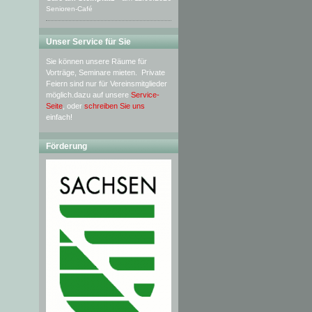
Senioren-Café
Unser Service für Sie
Sie können unsere Räume für
Vorträge, Seminare mieten. Private
Feiern sind nur für Vereinsmitglieder
möglich.dazu auf unsere
Service-
Seite
, oder
schreiben Sie uns
einfach!
Förderung