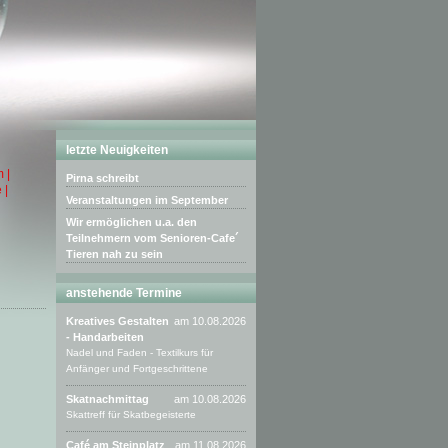
letzte Neuigkeiten
 |
Pirna schreibt
 |
Veranstaltungen im September
Wir ermöglichen u.a. den
Teilnehmern vom Senioren-Cafe´
Tieren nah zu sein
anstehende Termine
Kreatives Gestalten
am 10.08.2026
- Handarbeiten
Nadel und Faden - Textilkurs für
Anfänger und Fortgeschrittene
Skatnachmittag
am 10.08.2026
Skattreff für Skatbegeisterte
Café am Steinplatz
am 11.08.2026