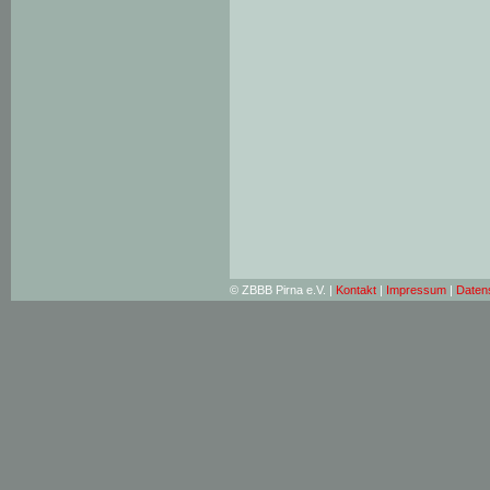
© ZBBB Pirna e.V. |
Kontakt
|
Impressum
|
Daten