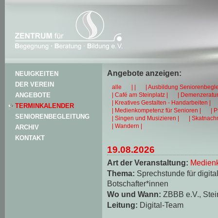
Angebote anzeigen:
NEUIGKEITEN
DER VEREIN
alle
| |
| Ausbildung Seniorenbegle
| Café am Steinplatz |
| Demenzeratun
ANGEBOTE
| Kreatives Gestalten - Handarbeiten |
TERMINKALENDER
| Medienkompetenz für Senioren |
| 
SENIORENBEGLEITUNG
| Singen und Musizieren |
| Skatnachm
| Wandern |
ARCHIV
KONTAKT
19.08.2026
Art der Veranstaltung:
Medienk
Thema:
Sprechstunde für digita
Botschafter*innen
Wo und Wann:
ZBBB e.V., Stei
Leitung:
Digital-Team