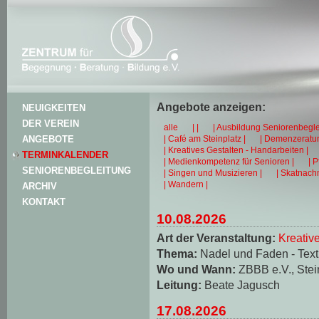
Angebote anzeigen:
NEUIGKEITEN
DER VEREIN
alle
| |
| Ausbildung Seniorenbegle
| Café am Steinplatz |
| Demenzeratun
ANGEBOTE
| Kreatives Gestalten - Handarbeiten |
TERMINKALENDER
| Medienkompetenz für Senioren |
| 
SENIORENBEGLEITUNG
| Singen und Musizieren |
| Skatnachm
| Wandern |
ARCHIV
KONTAKT
10.08.2026
Art der Veranstaltung:
Kreativ
Thema:
Nadel und Faden - Texti
Wo und Wann:
ZBBB e.V., Stei
Leitung:
Beate Jagusch
17.08.2026