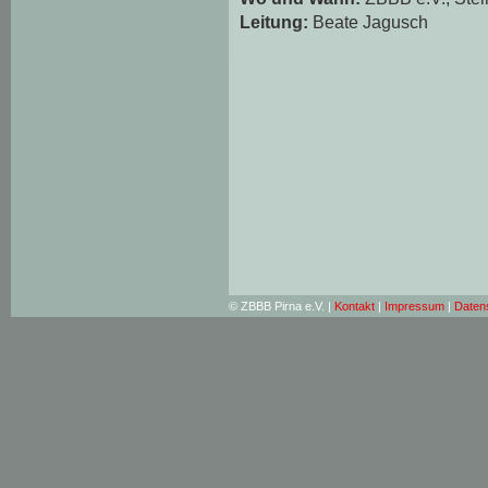
Leitung:
Beate Jagusch
© ZBBB Pirna e.V. |
Kontakt
|
Impressum
|
Daten