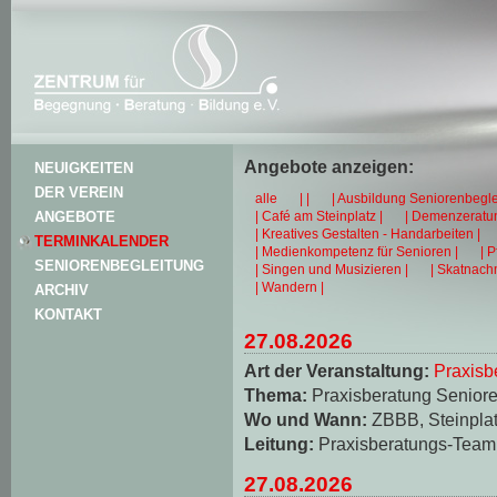
Angebote anzeigen:
NEUIGKEITEN
DER VEREIN
alle
| |
| Ausbildung Seniorenbegle
| Café am Steinplatz |
| Demenzeratun
ANGEBOTE
| Kreatives Gestalten - Handarbeiten |
TERMINKALENDER
| Medienkompetenz für Senioren |
| 
SENIORENBEGLEITUNG
| Singen und Musizieren |
| Skatnachm
| Wandern |
ARCHIV
KONTAKT
27.08.2026
Art der Veranstaltung:
Praxisb
Thema:
Praxisberatung Seniore
Wo und Wann:
ZBBB, Steinplat
Leitung:
Praxisberatungs-Team
27.08.2026