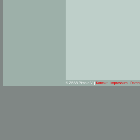
© ZBBB Pirna e.V. |
Kontakt
|
Impressum
|
Daten