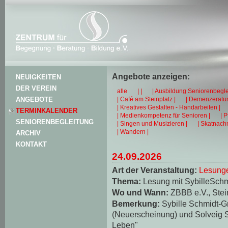
Angebote anzeigen:
NEUIGKEITEN
DER VEREIN
alle
| |
| Ausbildung Seniorenbegle
| Café am Steinplatz |
| Demenzeratun
ANGEBOTE
| Kreatives Gestalten - Handarbeiten |
TERMINKALENDER
| Medienkompetenz für Senioren |
| 
SENIORENBEGLEITUNG
| Singen und Musizieren |
| Skatnachm
| Wandern |
ARCHIV
KONTAKT
24.09.2026
Art der Veranstaltung:
Lesungen
Thema:
Lesung mit SybilleSch
Wo und Wann:
ZBBB e.V., Stei
Bemerkung:
Sybille Schmidt-
(Neuerscheinung) und Solveig S
Leben"