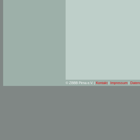
© ZBBB Pirna e.V. |
Kontakt
|
Impressum
|
Daten