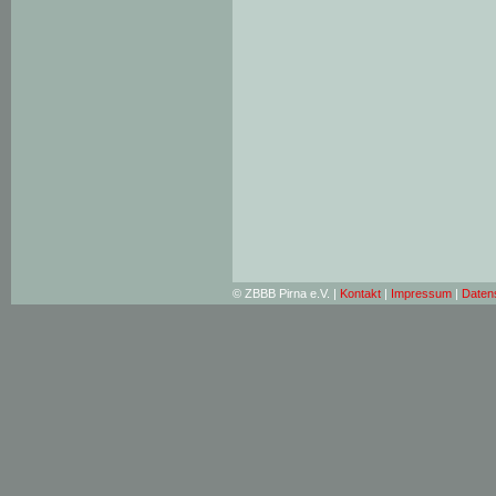
© ZBBB Pirna e.V. |
Kontakt
|
Impressum
|
Daten