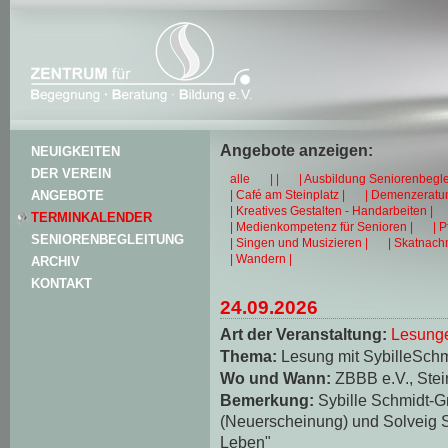
Angebote anzeigen:
NEUIGKEITEN
DER VEREIN
alle
| |
| Ausbildung Seniorenbegle
| Café am Steinplatz |
| Demenzeratun
ANGEBOTE
| Kreatives Gestalten - Handarbeiten |
TERMINKALENDER
| Medienkompetenz für Senioren |
| 
SENIORENBEGLEITUNG
| Singen und Musizieren |
| Skatnachm
| Wandern |
ARCHIV
KONTAKT
24.09.2026
Art der Veranstaltung:
Lesungen
Thema:
Lesung mit SybilleSch
Wo und Wann:
ZBBB e.V., Stei
Bemerkung:
Sybille Schmidt-
(Neuerscheinung) und Solveig S
Leben"