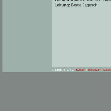
Leitung:
Beate Jagusch
© ZBBB Pirna e.V. |
Kontakt
|
Impressum
|
Daten