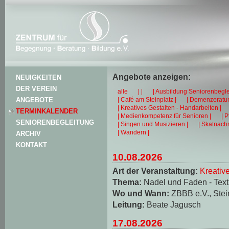
Angebote anzeigen:
NEUIGKEITEN
DER VEREIN
alle
| |
| Ausbildung Seniorenbegle
| Café am Steinplatz |
| Demenzeratun
ANGEBOTE
| Kreatives Gestalten - Handarbeiten |
TERMINKALENDER
| Medienkompetenz für Senioren |
| 
SENIORENBEGLEITUNG
| Singen und Musizieren |
| Skatnachm
| Wandern |
ARCHIV
KONTAKT
10.08.2026
Art der Veranstaltung:
Kreativ
Thema:
Nadel und Faden - Texti
Wo und Wann:
ZBBB e.V., Stei
Leitung:
Beate Jagusch
17.08.2026