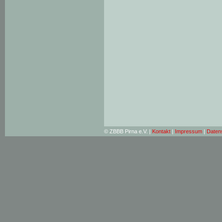
© ZBBB Pirna e.V. |
Kontakt
|
Impressum
|
Daten