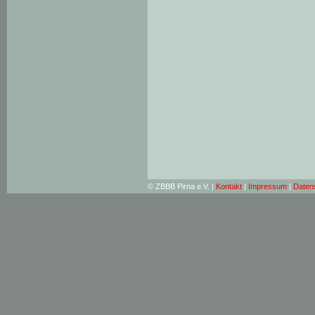
© ZBBB Pirna e.V. |
Kontakt
|
Impressum
|
Daten