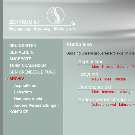
Rückblicke
NEUIGKEITEN
DER VEREIN
Das sind unsere größeren Projekte, in die w
ANGEBOTE
Asphaltkino
TERMINKALENDER
Idee
Presse
Galerie
M
SENIORENBEGLEITUNG
Labyrinth
ARCHIV
News
Idee
Presse
Asphaltkino
Demenzprojekt
Idee
Infoveranstaltungen
Labyrinth
Demenzprojekt
Andere Veranstaltungen
Schreibfestival
Literaturk
Andere Veranstaltungen
KONTAKT