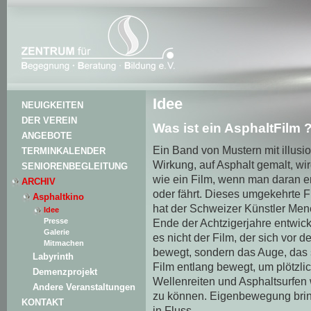
Idee
NEUIGKEITEN
DER VEREIN
Was ist ein AsphaltFilm 
ANGEBOTE
Ein Band von Mustern mit illusio
TERMINKALENDER
Wirkung, auf Asphalt gemalt, wi
SENIORENBEGLEITUNG
wie ein Film, wenn man daran e
ARCHIV
oder fährt. Dieses umgekehrte F
Asphaltkino
hat der Schweizer Künstler Men
Idee
Ende der Achtzigerjahre entwickel
Presse
Galerie
es nicht der Film, der sich vor 
Mitmachen
bewegt, sondern das Auge, das
Labyrinth
Film entlang bewegt, um plötzli
Demenzprojekt
Wellenreiten und Asphaltsurfe
Andere Veranstaltungen
zu können. Eigenbewegung brin
KONTAKT
in Fluss.