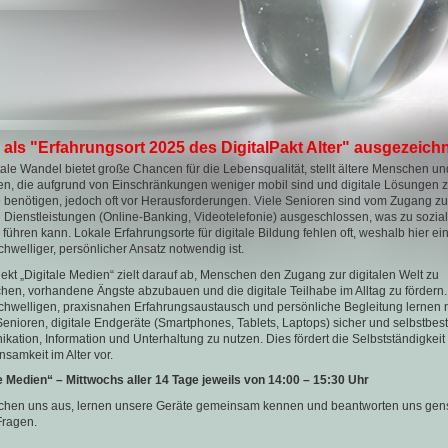
als "Erfahrungsort 2025 des DigitalPakt Alter" ausgezeich
tale Wandel bietet große Chancen für die Lebensqualität, stellt ältere Menschen un
n, die aufgrund von Einschränkungen weniger mobil sind und digitale Lösungen z
 benötigen, jedoch oft vor Herausforderungen. Viele Senioren sind vom Zugang zu
n Dienstleistungen (Online-Banking, Videotelefonie) ausgeschlossen, was zu sozial
n führen kann. Lokale Erfahrungsorte für digitale Bildung fehlen oft, weshalb hier ei
chwelliger, persönlicher Ansatz notwendig ist.
ekt „Digitale Medien“ zielt darauf ab, Menschen den Zugang zur digitalen Welt zu
hen, vorhandene Ängste abzubauen und die digitale Teilhabe im Alltag zu fördern
chwelligen, praxisnahen Erfahrungsaustausch und persönliche Begleitung lernen n
enioren, digitale Endgeräte (Smartphones, Tablets, Laptops) sicher und selbstbest
ation, Information und Unterhaltung zu nutzen. Dies fördert die Selbstständigkeit
nsamkeit im Alter vor.
e Medien“ – Mittwochs aller 14 Tage jeweils von 14:00 – 15:30 Uhr
schen uns aus, lernen unsere Geräte gemeinsam kennen und beantworten uns gens
Fragen.