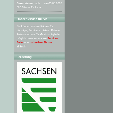
Baumstammtisch
am 05.08.2026
800 Bäume für Pirna
Unser Service für Sie
Sie können unsere Räume für
Vorträge, Seminare mieten. Private
Feiern sind nur für Vereinsmitglieder
möglich.dazu auf unsere
Service-
Seite
, oder
schreiben Sie uns
einfach!
Förderung