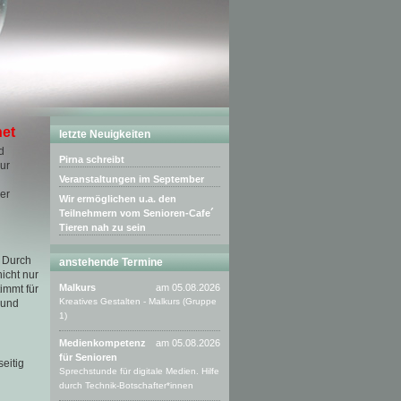
net
letzte Neuigkeiten
d
Pirna schreibt
ur
Veranstaltungen im September
er
Wir ermöglichen u.a. den
n
Teilnehmern vom Senioren-Cafe´
Tieren nah zu sein
. Durch
anstehende Termine
icht nur
Malkurs
am 05.08.2026
immt für
Kreatives Gestalten - Malkurs (Gruppe
 und
1)
Medienkompetenz
am 05.08.2026
für Senioren
eitig
Sprechstunde für digitale Medien. Hilfe
durch Technik-Botschafter*innen