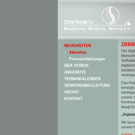
ZBBB 
NEUIGKEITEN
Der digi
Aktuelles
Mensche
Pressemitteilungen
Teilhabe
DER VEREIN
digitale
Isolatio
ANGEBOTE
niedrigs
TERMINKALENDER
Das Proj
SENIORENBEGLEITUNG
ermöglic
ARCHIV
niedrigs
unsere S
KONTAKT
Kommunik
beugt Ei
„Digital
Wir tau
unsere 
zurück