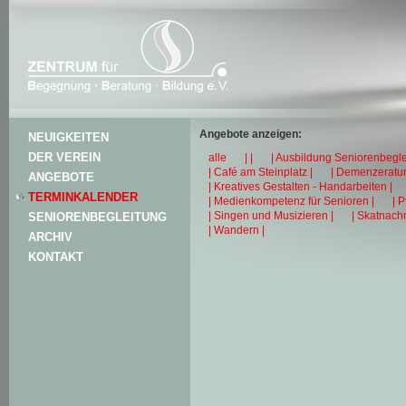
Angebote anzeigen:
NEUIGKEITEN
DER VEREIN
alle
| |
| Ausbildung Seniorenbegle
| Café am Steinplatz |
| Demenzeratun
ANGEBOTE
| Kreatives Gestalten - Handarbeiten |
TERMINKALENDER
| Medienkompetenz für Senioren |
| 
| Singen und Musizieren |
| Skatnachm
SENIORENBEGLEITUNG
| Wandern |
ARCHIV
KONTAKT