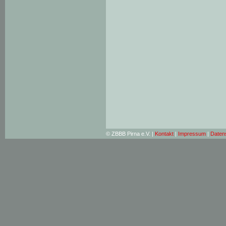
© ZBBB Pirna e.V. |
Kontakt
|
Impressum
|
Daten