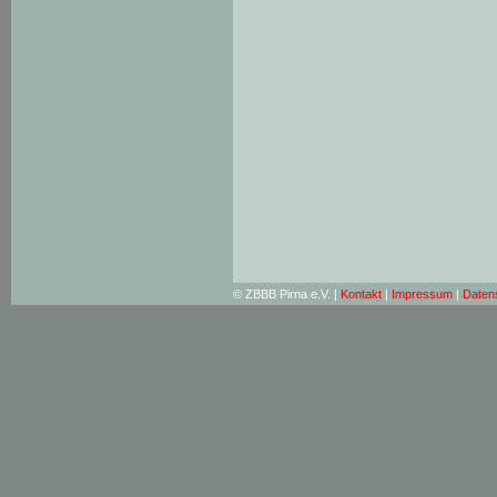
© ZBBB Pirna e.V. |
Kontakt
|
Impressum
|
Daten