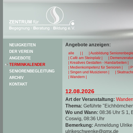
Angebote anzeigen:
NEUIGKEITEN
DER VEREIN
alle
| |
| Ausbildung Seniorenbegle
| Café am Steinplatz |
| Demenzeratun
ANGEBOTE
| Kreatives Gestalten - Handarbeiten |
TERMINKALENDER
| Medienkompetenz für Senioren |
| 
SENIORENBEGLEITUNG
| Singen und Musizieren |
| Skatnachm
| Wandern |
ARCHIV
KONTAKT
12.08.2026
Art der Veranstaltung:
Wander
Thema:
Geführte "Eichhörnche
Wo und Wann:
08:36 Uhr S 1, 
Coswig, 08:36 Uhr
Bemerkung:
Anmeldung Ulrike 
ulrikeschwenke@gmx.de