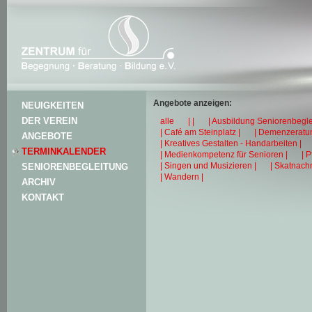
Angebote anzeigen:
NEUIGKEITEN
DER VEREIN
alle
| |
| Ausbildung Seniorenbegle
| Café am Steinplatz |
| Demenzeratun
ANGEBOTE
| Kreatives Gestalten - Handarbeiten |
TERMINKALENDER
| Medienkompetenz für Senioren |
| 
| Singen und Musizieren |
| Skatnachm
SENIORENBEGLEITUNG
| Wandern |
ARCHIV
KONTAKT