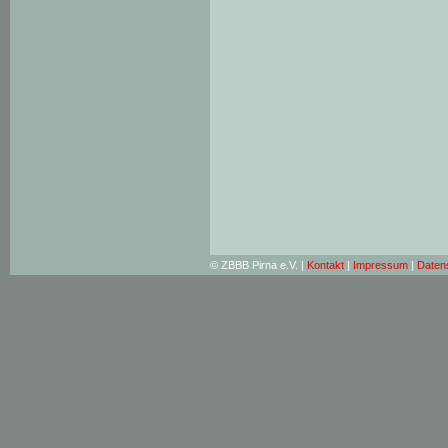
© ZBBB Pirna e.V. |
Kontakt
|
Impressum
|
Daten