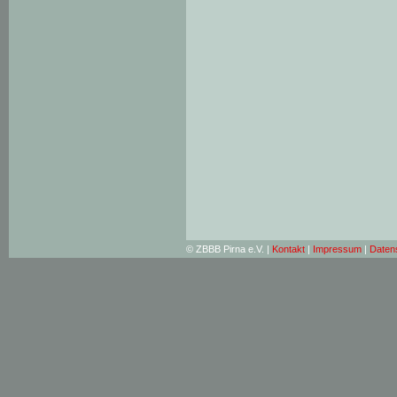
© ZBBB Pirna e.V. |
Kontakt
|
Impressum
|
Daten