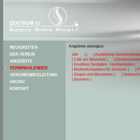
Angebote anzeigen:
NEUIGKEITEN
DER VEREIN
alle
| |
| Ausbildung Seniorenbegle
| Café am Steinplatz |
| Demenzeratun
ANGEBOTE
| Kreatives Gestalten - Handarbeiten |
TERMINKALENDER
| Medienkompetenz für Senioren |
| 
| Singen und Musizieren |
| Skatnachm
SENIORENBEGLEITUNG
| Wandern |
ARCHIV
KONTAKT