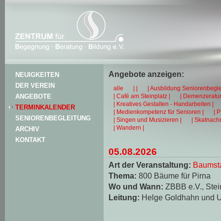
Angebote anzeigen:
NEUIGKEITEN
DER VEREIN
alle
| |
| Ausbildung Seniorenbegle
| Café am Steinplatz |
| Demenzeratun
ANGEBOTE
| Kreatives Gestalten - Handarbeiten |
TERMINKALENDER
| Medienkompetenz für Senioren |
| 
SENIORENBEGLEITUNG
| Singen und Musizieren |
| Skatnachm
| Wandern |
ARCHIV
KONTAKT
05.08.2026
Art der Veranstaltung:
Baumst
Thema:
800 Bäume für Pirna
Wo und Wann:
ZBBB e.V., Stei
Leitung:
Helge Goldhahn und U