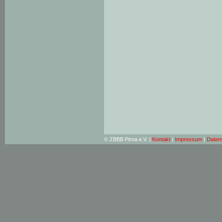
© ZBBB Pirna e.V. |
Kontakt
|
Impressum
|
Daten