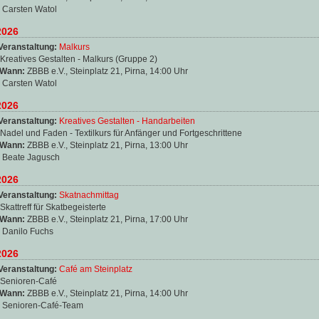
:
Carsten Watol
2026
Veranstaltung:
Malkurs
Kreatives Gestalten - Malkurs (Gruppe 2)
 Wann:
ZBBB e.V., Steinplatz 21, Pirna, 14:00 Uhr
:
Carsten Watol
2026
Veranstaltung:
Kreatives Gestalten - Handarbeiten
Nadel und Faden - Textilkurs für Anfänger und Fortgeschrittene
 Wann:
ZBBB e.V., Steinplatz 21, Pirna, 13:00 Uhr
:
Beate Jagusch
2026
Veranstaltung:
Skatnachmittag
Skattreff für Skatbegeisterte
 Wann:
ZBBB e.V., Steinplatz 21, Pirna, 17:00 Uhr
:
Danilo Fuchs
2026
Veranstaltung:
Café am Steinplatz
Senioren-Café
 Wann:
ZBBB e.V., Steinplatz 21, Pirna, 14:00 Uhr
:
Senioren-Café-Team