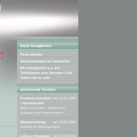
letzte Neuigkeiten
 |
Pirna schreibt
 |
Veranstaltungen im September
Wir ermöglichen u.a. den
Teilnehmern vom Senioren-Cafe´
Tieren nah zu sein
anstehende Termine
Kreatives Gestalten
am 10.08.2026
- Handarbeiten
Nadel und Faden - Textilkurs für
Anfänger und Fortgeschrittene
Skatnachmittag
am 10.08.2026
Skattreff für Skatbegeisterte
Café am Steinplatz
am 11.08.2026