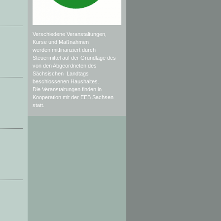
Verschiedene Veranstaltungen,
Kurse und Maßnahmen
werden mitfinanziert durch
Steuermittel auf der Grundlage des
von den Abgeordneten des
Sächsischen Landtags
beschlossenen Haushaltes.
Die Veranstaltungen finden in
Kooperation mit der EEB Sachsen
statt.