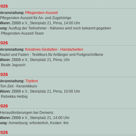
2026
Veranstaltung:
Pflegenden-Auszeit
Pflegenden-Auszeit für An- und Zugehörige
 Wann:
ZBBB e.V., Steinplatz 21, Pirna, 14:00 Uhr
ung:
Ausflug der Teilnehmer - Näheres wird noch bekannt gegeben
:
Pflegenden-Auszeit-Team
2026
Veranstaltung:
Kreatives Gestalten - Handarbeiten
Nadel und Faden - Textilkurs für Anfänger und Fortgeschrittene
 Wann:
ZBBB e.V., Steinplatz 21, Pirna, Uhr
:
Beate Jagusch
2026
Veranstaltung:
Töpfern
Ton-Zeit - Keramikkurs
 Wann:
ZBBB e.V., Steinplatz 21, Pirna, 10:00 Uhr
:
Rebekka Helbig
2026
Herausforderungen bei Demenz
 Wann:
ZBBB e.V., Steinplatz 21, 14:00 Uhr
ung:
Anmeldung: erforderlich, Kosten: frei
2026