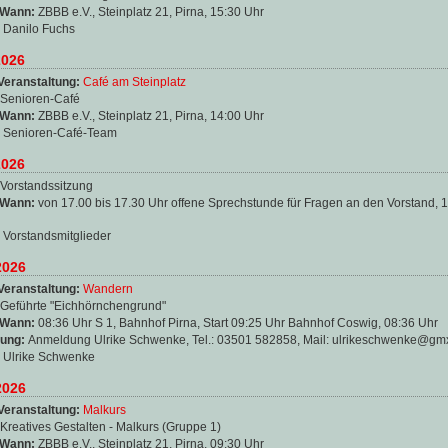
 Wann:
ZBBB e.V., Steinplatz 21, Pirna, 15:30 Uhr
:
Danilo Fuchs
2026
Veranstaltung:
Café am Steinplatz
Senioren-Café
 Wann:
ZBBB e.V., Steinplatz 21, Pirna, 14:00 Uhr
:
Senioren-Café-Team
2026
Vorstandssitzung
 Wann:
von 17.00 bis 17.30 Uhr offene Sprechstunde für Fragen an den Vorstand, 
:
Vorstandsmitglieder
2026
Veranstaltung:
Wandern
Geführte "Eichhörnchengrund"
 Wann:
08:36 Uhr S 1, Bahnhof Pirna, Start 09:25 Uhr Bahnhof Coswig, 08:36 Uhr
ung:
Anmeldung Ulrike Schwenke, Tel.: 03501 582858, Mail: ulrikeschwenke@gm
:
Ulrike Schwenke
2026
Veranstaltung:
Malkurs
Kreatives Gestalten - Malkurs (Gruppe 1)
 Wann:
ZBBB e.V., Steinplatz 21, Pirna, 09:30 Uhr