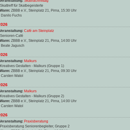
Veranstaltung:
Skatnachmittag
Skattreff für Skatbegeisterte
 Wann:
ZBBB e.V., Steinplatz 21, Pirna, 15:30 Uhr
:
Danilo Fuchs
2026
Veranstaltung:
Café am Steinplatz
Senioren-Café
 Wann:
ZBBB e.V., Steinplatz 21, Pirna, 14:00 Uhr
:
Beate Jagusch
2026
Veranstaltung:
Malkurs
Kreatives Gestalten - Malkurs (Gruppe 1)
 Wann:
ZBBB e.V., Steinplatz 21, Pirna, 09:30 Uhr
:
Carsten Watol
2026
Veranstaltung:
Malkurs
Kreatives Gestalten - Malkurs (Gruppe 2)
 Wann:
ZBBB e.V., Steinplatz 21, Pirna, 14:00 Uhr
:
Carsten Watol
2026
Veranstaltung:
Praxisberatung
Praxisberatung Seniorenbegleiter, Gruppe 2