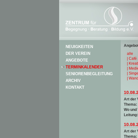
Angebot
NEUIGKEITEN
DER VEREIN
alle
| Café
ANGEBOTE
| Krea
TERMINKALENDER
| Medi
| Sing
SENIORENBEGLEITUNG
| Wand
ARCHIV
KONTAKT
10.08.
Art der 
Thema:
Wo und
Leitung
10.08.
Art der 
Thema: