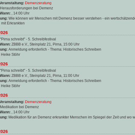
Veranstaltung:
Demenzeratung
Herausforderungen bei Demenz
 Wann:
, 14:00 Uhr
ung:
Wie können wir Menschen mit Demenz besser verstehen - ein wertschätzend
mit Erkrankten
2026
"Pirna schreibt" - 5. Schreibfestival
 Wann:
ZBBB e.V., Steinplatz 21, Pirna, 15:00 Uhr
ung:
Anmeldung erforderlich - Thema: Historisches Schreiben
:
Heike Stöhr
2026
"Pirna schreibt" - 5. Schreibfestival
 Wann:
ZBBB e.V., Steinplatz 21, Pirna, 11:00 Uhr
ung:
Anmeldung erforderlich - Thema: Historisches Schreiben
:
Heike Stöhr
2026
Veranstaltung:
Demenzeratung
Medikation bei Demenz
 Wann:
, 14:00 Uhr
ung:
Medikation für an Demenz erkrankter Menschen im Spiegel der Zeit und wo w
2026