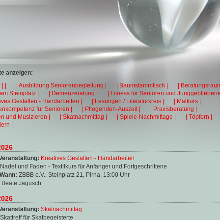
e anzeigen:
| |
| Ausbildung Seniorenbegleitung |
| Baumstammtisch |
| Beratungsraum
 am Steinplatz |
| Demenzeratung |
| Fitness für Senioren und Junggebliebene
tives Gestalten - Handarbeiten |
| Lesungen / Literaturkreis |
| Malkurs |
enkompetenz für Senioren |
| Pflegenden-Auszeit |
| Praxisberatung |
en und Musizieren |
| Skatnachmittag |
| Spiele-Nachmittage |
| Töpfern |
ern |
2026
Veranstaltung:
Kreatives Gestalten - Handarbeiten
Nadel und Faden - Textilkurs für Anfänger und Fortgeschrittene
 Wann:
ZBBB e.V., Steinplatz 21, Pirna, 13:00 Uhr
:
Beate Jagusch
2026
Veranstaltung:
Skatnachmittag
Skattreff für Skatbegeisterte