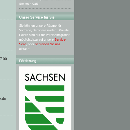
Senioren-Café
Unser Service für Sie
Sie können unsere Räume für
Vorträge, Seminare mieten. Private
Feiern sind nur für Vereinsmitglieder
möglich.dazu auf unsere
Service-
Seite
, oder
schreiben Sie uns
einfach!
17:00
Förderung
x.de