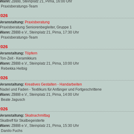
 Wann:
ZBBB, Steinplatz 21, Pirna, 16:00 Uhr
:
Praxisberatungs-Team
2026
Veranstaltung:
Praxisberatung
Praxisberatung Seniorenbegleiter, Gruppe 1
 Wann:
ZBBB e.V., Steinplatz 21, Pirna, 17:30 Uhr
:
Praxisberatungs-Team
2026
Veranstaltung:
Töpfern
Ton-Zeit - Keramikkurs
 Wann:
ZBBB e.V., Steinplatz 21, Pirna, 10:00 Uhr
:
Rebekka Helbig
2026
Veranstaltung:
Kreatives Gestalten - Handarbeiten
Nadel und Faden - Textilkurs für Anfänger und Fortgeschrittene
 Wann:
ZBBB e.V., Steinplatz 21, Pirna, 14:00 Uhr
:
Beate Jagusch
2026
Veranstaltung:
Skatnachmittag
Skattreff für Skatbegeisterte
 Wann:
ZBBB e.V., Steinplatz 21, Pirna, 15:30 Uhr
:
Danilo Fuchs