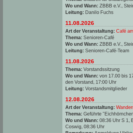
Wo und Wann:
ZBBB e.V., Stei
Leitung:
Danilo Fuchs
11.08.2026
Art der Veranstaltung:
Café am
Thema:
Senioren-Café
Wo und Wann:
ZBBB e.V., Stei
Leitung:
Senioren-Café-Team
11.08.2026
Thema:
Vorstandssitzung
Wo und Wann:
von 17.00 bis 1
den Vorstand, 17:00 Uhr
Leitung:
Vorstandsmitglieder
12.08.2026
Art der Veranstaltung:
Wander
Thema:
Geführte "Eichhörnche
Wo und Wann:
08:36 Uhr S 1, 
Coswig, 08:36 Uhr
Bemerkung:
Anmeldung Ulrike 