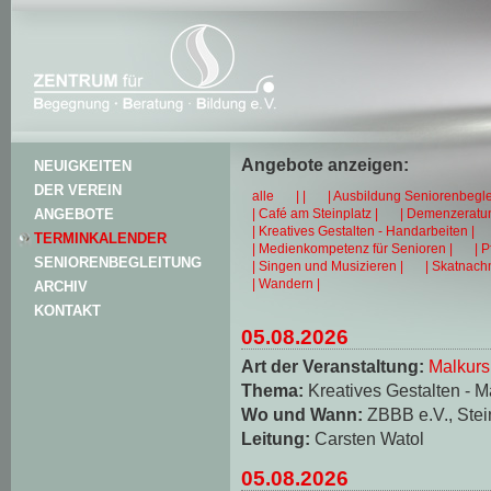
Angebote anzeigen:
NEUIGKEITEN
DER VEREIN
alle
| |
| Ausbildung Seniorenbegle
| Café am Steinplatz |
| Demenzeratun
ANGEBOTE
| Kreatives Gestalten - Handarbeiten |
TERMINKALENDER
| Medienkompetenz für Senioren |
| 
SENIORENBEGLEITUNG
| Singen und Musizieren |
| Skatnachm
| Wandern |
ARCHIV
KONTAKT
05.08.2026
Art der Veranstaltung:
Malkurs
Thema:
Kreatives Gestalten - M
Wo und Wann:
ZBBB e.V., Stei
Leitung:
Carsten Watol
05.08.2026