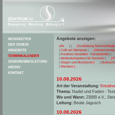
Angebote anzeigen:
NEUIGKEITEN
DER VEREIN
alle
| |
| Ausbildung Seniorenbegle
| Café am Steinplatz |
| Demenzeratun
ANGEBOTE
| Kreatives Gestalten - Handarbeiten |
TERMINKALENDER
| Medienkompetenz für Senioren |
| 
SENIORENBEGLEITUNG
| Singen und Musizieren |
| Skatnachm
| Wandern |
ARCHIV
KONTAKT
10.08.2026
Art der Veranstaltung:
Kreativ
Thema:
Nadel und Faden - Texti
Wo und Wann:
ZBBB e.V., Stei
Leitung:
Beate Jagusch
10.08.2026