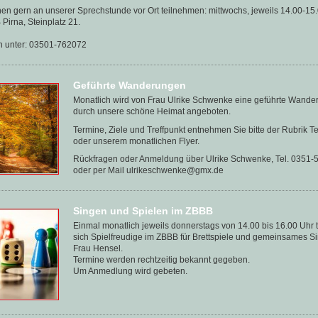
en gern an unserer Sprechstunde vor Ort teilnehmen: mittwochs, jeweils 14.00-15
Pirna, Steinplatz 21.
n unter: 03501-762072
Geführte Wanderungen
Monatlich wird von Frau Ulrike Schwenke eine geführte Wande
durch unsere schöne Heimat angeboten.
Termine, Ziele und Treffpunkt entnehmen Sie bitte der Rubrik T
oder unserem monatlichen Flyer.
Rückfragen oder Anmeldung über Ulrike Schwenke, Tel. 0351
oder per Mail ulrikeschwenke@gmx.de
Singen und Spielen im ZBBB
Einmal monatlich jeweils donnerstags von 14.00 bis 16.00 Uhr t
sich Spielfreudige im ZBBB für Brettspiele und gemeinsames S
Frau Hensel.
Termine werden rechtzeitig bekannt gegeben.
Um Anmedlung wird gebeten.