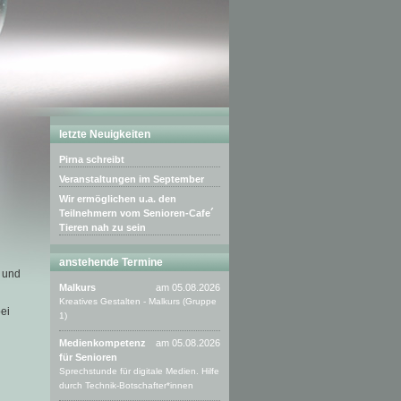
letzte Neuigkeiten
Pirna schreibt
Veranstaltungen im September
Wir ermöglichen u.a. den
Teilnehmern vom Senioren-Cafe´
Tieren nah zu sein
anstehende Termine
r und
Malkurs
am 05.08.2026
Kreatives Gestalten - Malkurs (Gruppe
ei
1)
Medienkompetenz
am 05.08.2026
für Senioren
Sprechstunde für digitale Medien. Hilfe
durch Technik-Botschafter*innen