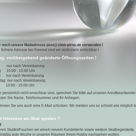
ur noch unsere Mailadresse post@zbbb-pirna.de verwenden !
 frühere Adresse bei Freenet sind wir nicht mehr erreichbar !
g, vorübergehend geänderte Öffnungszeiten !
 nur nach Vereinbarung
g 10:00 - 15:00 Uhr
h nur nach Vereinbarung
tag nur nach Vereinbarung
 10:00 - 15:00 Uhr
 persönlich nicht erreichbar sind, sprechen Sie bitte auf unseren Anrufbeantworte
ssen Sie Name, Telefonnummer und Ihr Anliegen.
nnen Sie uns auch eine E-Mail schicken. Wir melden uns so schnell wie möglich b
t Interesse am Skat spielen ?
f
ren Skattreff suchen wir eine/n neue/n Kursleiter/in sowie weitere Skatbegeisterte,
elmäßig jede Woche in unseren Räumen ihrem Hobby nachgehen wollen.