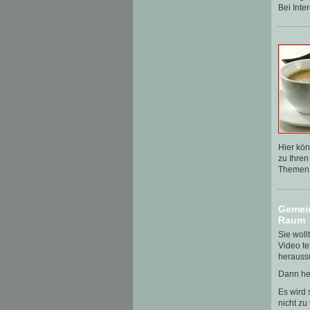
Bei Inte
Hier kön
zu Ihre
Themen 
Gemein
Raum
Sie woll
Video te
herauss
Dann hel
Es wird 
nicht zu