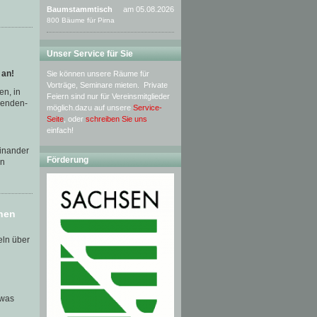
Baumstammtisch
am 05.08.2026
800 Bäume für Pirna
Unser Service für Sie
 an!
Sie können unsere Räume für
Vorträge, Seminare mieten. Private
en, in
Feiern sind nur für Vereinsmitglieder
genden-
möglich.dazu auf unsere
Service-
Seite
, oder
schreiben Sie uns
einfach!
einander
Förderung
en
anen
eln über
twas