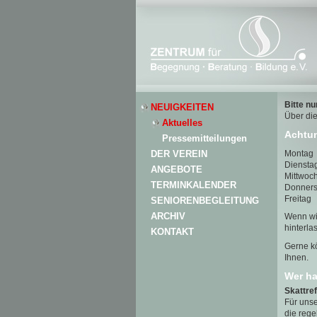
Bitte n
NEUIGKEITEN
Über die
Aktuelles
Achtun
Pressemitteilungen
Montag
DER VEREIN
Diensta
ANGEBOTE
Mittwoc
TERMINKALENDER
Donners
Freitag
SENIORENBEGLEITUNG
ARCHIV
Wenn wir
hinterla
KONTAKT
Gerne kö
Ihnen.
Wer ha
Skattref
Für unse
die reg