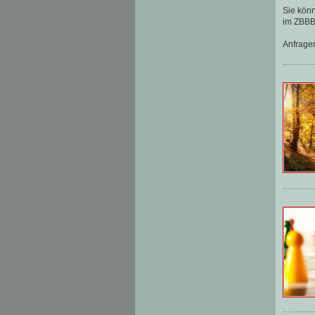
Sie könn
im ZBBB 
Anfrage