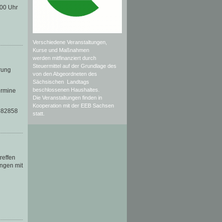
.00 Uhr
Verschiedene Veranstaltungen,
Kurse und Maßnahmen
werden mitfinanziert durch
Steuermittel auf der Grundlage des
rung
von den Abgeordneten des
Sächsischen Landtags
beschlossenen Haushaltes.
ermine
Die Veranstaltungen finden in
Kooperation mit der EEB Sachsen
-582858
statt.
reffen
ingen mit