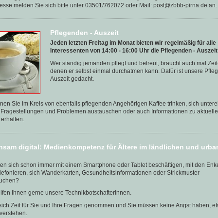
resse melden Sie sich bitte unter 03501/762072 oder Mail: post@zbbb-pirna.de an.
Pflegenden - Auszeit
Jeden letzten Freitag im Monat bieten wir regelmäßig für alle
Interessenten von 14:00 - 16:00 Uhr die Pflegenden - Auszeit
Wer ständig jemanden pflegt und betreut, braucht auch mal Zeit
denen er selbst einmal durchatmen kann. Dafür ist unsere Pfle
Auszeit gedacht.
nen Sie im Kreis von ebenfalls pflegenden Angehörigen Kaffee trinken, sich unter
n Fragestellungen und Problemen austauschen oder auch Informationen zu aktuell
erhalten.
sam digital: Medienkompetenz für Ältere im ländlichen und urb
ten sich schon immer mit einem Smartphone oder Tablet beschäftigen, mit den Enk
lefonieren, sich Wanderkarten, Gesundheitsinformationen oder Strickmuster
uchen?
fen Ihnen gerne unsere TechnikbotschafterInnen.
sich Zeit für Sie und Ihre Fragen genommen und Sie müssen keine Angst haben, e
 verstehen.