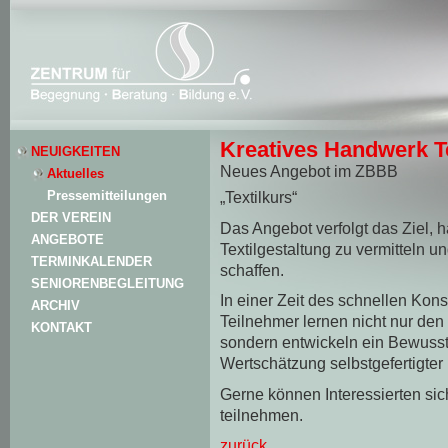
Kreatives Handwerk Te
NEUIGKEITEN
Neues Angebot im ZBBB
Aktuelles
Pressemitteilungen
„Textilkurs“
DER VEREIN
Das Angebot verfolgt das Ziel, 
ANGEBOTE
Textilgestaltung zu vermitteln u
TERMINKALENDER
schaffen.
SENIORENBEGLEITUNG
In einer Zeit des schnellen Kon
ARCHIV
Teilnehmer lernen nicht nur de
KONTAKT
sondern entwickeln ein Bewussts
Wertschätzung selbstgefertigter
Gerne können Interessierten si
teilnehmen.
zurück