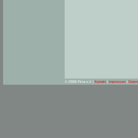
© ZBBB Pirna e.V. |
Kontakt
|
Impressum
|
Daten