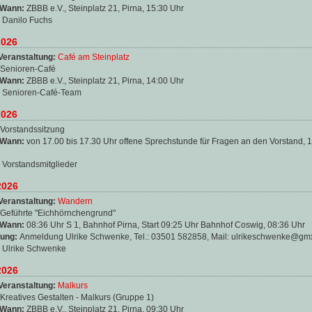
 Wann:
ZBBB e.V., Steinplatz 21, Pirna, 15:30 Uhr
:
Danilo Fuchs
2026
Veranstaltung:
Café am Steinplatz
Senioren-Café
 Wann:
ZBBB e.V., Steinplatz 21, Pirna, 14:00 Uhr
:
Senioren-Café-Team
2026
Vorstandssitzung
 Wann:
von 17.00 bis 17.30 Uhr offene Sprechstunde für Fragen an den Vorstand, 
:
Vorstandsmitglieder
2026
Veranstaltung:
Wandern
Geführte "Eichhörnchengrund"
 Wann:
08:36 Uhr S 1, Bahnhof Pirna, Start 09:25 Uhr Bahnhof Coswig, 08:36 Uhr
ung:
Anmeldung Ulrike Schwenke, Tel.: 03501 582858, Mail: ulrikeschwenke@gm
:
Ulrike Schwenke
2026
Veranstaltung:
Malkurs
Kreatives Gestalten - Malkurs (Gruppe 1)
 Wann:
ZBBB e.V., Steinplatz 21, Pirna, 09:30 Uhr