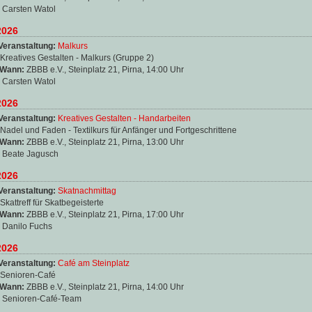
:
Carsten Watol
2026
Veranstaltung:
Malkurs
Kreatives Gestalten - Malkurs (Gruppe 2)
 Wann:
ZBBB e.V., Steinplatz 21, Pirna, 14:00 Uhr
:
Carsten Watol
2026
Veranstaltung:
Kreatives Gestalten - Handarbeiten
Nadel und Faden - Textilkurs für Anfänger und Fortgeschrittene
 Wann:
ZBBB e.V., Steinplatz 21, Pirna, 13:00 Uhr
:
Beate Jagusch
2026
Veranstaltung:
Skatnachmittag
Skattreff für Skatbegeisterte
 Wann:
ZBBB e.V., Steinplatz 21, Pirna, 17:00 Uhr
:
Danilo Fuchs
2026
Veranstaltung:
Café am Steinplatz
Senioren-Café
 Wann:
ZBBB e.V., Steinplatz 21, Pirna, 14:00 Uhr
:
Senioren-Café-Team