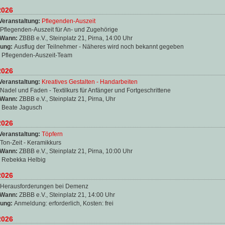
2026
Veranstaltung:
Pflegenden-Auszeit
Pflegenden-Auszeit für An- und Zugehörige
 Wann:
ZBBB e.V., Steinplatz 21, Pirna, 14:00 Uhr
ung:
Ausflug der Teilnehmer - Näheres wird noch bekannt gegeben
:
Pflegenden-Auszeit-Team
2026
Veranstaltung:
Kreatives Gestalten - Handarbeiten
Nadel und Faden - Textilkurs für Anfänger und Fortgeschrittene
 Wann:
ZBBB e.V., Steinplatz 21, Pirna, Uhr
:
Beate Jagusch
2026
Veranstaltung:
Töpfern
Ton-Zeit - Keramikkurs
 Wann:
ZBBB e.V., Steinplatz 21, Pirna, 10:00 Uhr
:
Rebekka Helbig
2026
Herausforderungen bei Demenz
 Wann:
ZBBB e.V., Steinplatz 21, 14:00 Uhr
ung:
Anmeldung: erforderlich, Kosten: frei
2026