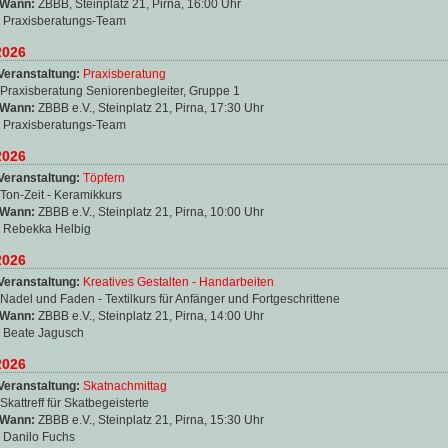
 Wann:
ZBBB, Steinplatz 21, Pirna, 16:00 Uhr
:
Praxisberatungs-Team
2026
Veranstaltung:
Praxisberatung
Praxisberatung Seniorenbegleiter, Gruppe 1
 Wann:
ZBBB e.V., Steinplatz 21, Pirna, 17:30 Uhr
:
Praxisberatungs-Team
2026
Veranstaltung:
Töpfern
Ton-Zeit - Keramikkurs
 Wann:
ZBBB e.V., Steinplatz 21, Pirna, 10:00 Uhr
:
Rebekka Helbig
2026
Veranstaltung:
Kreatives Gestalten - Handarbeiten
Nadel und Faden - Textilkurs für Anfänger und Fortgeschrittene
 Wann:
ZBBB e.V., Steinplatz 21, Pirna, 14:00 Uhr
:
Beate Jagusch
2026
Veranstaltung:
Skatnachmittag
Skattreff für Skatbegeisterte
 Wann:
ZBBB e.V., Steinplatz 21, Pirna, 15:30 Uhr
:
Danilo Fuchs