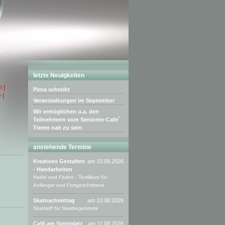
letzte Neuigkeiten
 |
Pirna schreibt
 |
Veranstaltungen im September
Wir ermöglichen u.a. den
Teilnehmern vom Senioren-Cafe´
Tieren nah zu sein
anstehende Termine
Kreatives Gestalten
am 10.08.2026
- Handarbeiten
Nadel und Faden - Textilkurs für
Anfänger und Fortgeschrittene
Skatnachmittag
am 10.08.2026
Skattreff für Skatbegeisterte
Café am Steinplatz
am 11.08.2026