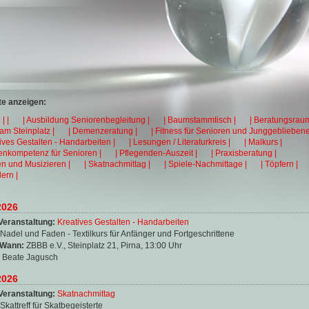
e anzeigen:
| |
| Ausbildung Seniorenbegleitung |
| Baumstammtisch |
| Beratungsraum
 am Steinplatz |
| Demenzeratung |
| Fitness für Senioren und Junggebliebene
tives Gestalten - Handarbeiten |
| Lesungen / Literaturkreis |
| Malkurs |
enkompetenz für Senioren |
| Pflegenden-Auszeit |
| Praxisberatung |
en und Musizieren |
| Skatnachmittag |
| Spiele-Nachmittage |
| Töpfern |
ern |
2026
Veranstaltung:
Kreatives Gestalten - Handarbeiten
Nadel und Faden - Textilkurs für Anfänger und Fortgeschrittene
 Wann:
ZBBB e.V., Steinplatz 21, Pirna, 13:00 Uhr
:
Beate Jagusch
2026
Veranstaltung:
Skatnachmittag
Skattreff für Skatbegeisterte