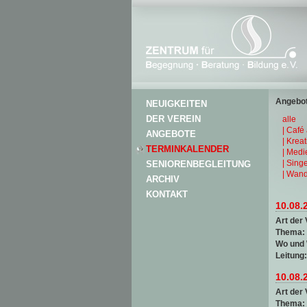
Angebot
NEUIGKEITEN
DER VEREIN
alle
| Café
ANGEBOTE
| Krea
TERMINKALENDER
| Medi
| Sing
SENIORENBEGLEITUNG
| Wand
ARCHIV
KONTAKT
10.08.
Art der 
Thema:
Wo und
Leitung
10.08.
Art der 
Thema: