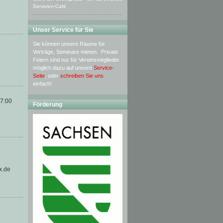
Senioren-Café
Unser Service für Sie
Sie können unsere Räume für
Vorträge, Seminare mieten. Private
Feiern sind nur für Vereinsmitglieder
möglich.dazu auf unsere
Service-
Seite
, oder
schreiben Sie uns
einfach!
17:00
Förderung
x.de