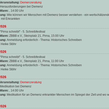
Veranstaltung:
Demenzeratung
Herausforderungen bei Demenz
 Wann:
, 14:00 Uhr
ung:
Wie können wir Menschen mit Demenz besser verstehen - ein wertschätzend
mit Erkrankten
2026
"Pirna schreibt" - 5. Schreibfestival
 Wann:
ZBBB e.V., Steinplatz 21, Pirna, 15:00 Uhr
ung:
Anmeldung erforderlich - Thema: Historisches Schreiben
:
Heike Stöhr
2026
"Pirna schreibt" - 5. Schreibfestival
 Wann:
ZBBB e.V., Steinplatz 21, Pirna, 11:00 Uhr
ung:
Anmeldung erforderlich - Thema: Historisches Schreiben
:
Heike Stöhr
2026
Veranstaltung:
Demenzeratung
Medikation bei Demenz
 Wann:
, 14:00 Uhr
ung:
Medikation für an Demenz erkrankter Menschen im Spiegel der Zeit und wo w
2026