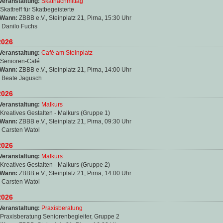
Veranstaltung:
Skatnachmittag
Skattreff für Skatbegeisterte
 Wann:
ZBBB e.V., Steinplatz 21, Pirna, 15:30 Uhr
:
Danilo Fuchs
2026
Veranstaltung:
Café am Steinplatz
Senioren-Café
 Wann:
ZBBB e.V., Steinplatz 21, Pirna, 14:00 Uhr
:
Beate Jagusch
2026
Veranstaltung:
Malkurs
Kreatives Gestalten - Malkurs (Gruppe 1)
 Wann:
ZBBB e.V., Steinplatz 21, Pirna, 09:30 Uhr
:
Carsten Watol
2026
Veranstaltung:
Malkurs
Kreatives Gestalten - Malkurs (Gruppe 2)
 Wann:
ZBBB e.V., Steinplatz 21, Pirna, 14:00 Uhr
:
Carsten Watol
2026
Veranstaltung:
Praxisberatung
Praxisberatung Seniorenbegleiter, Gruppe 2