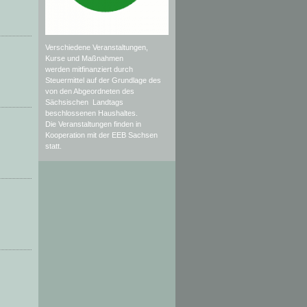
Verschiedene Veranstaltungen,
Kurse und Maßnahmen
werden mitfinanziert durch
Steuermittel auf der Grundlage des
von den Abgeordneten des
Sächsischen Landtags
beschlossenen Haushaltes.
Die Veranstaltungen finden in
Kooperation mit der EEB Sachsen
statt.