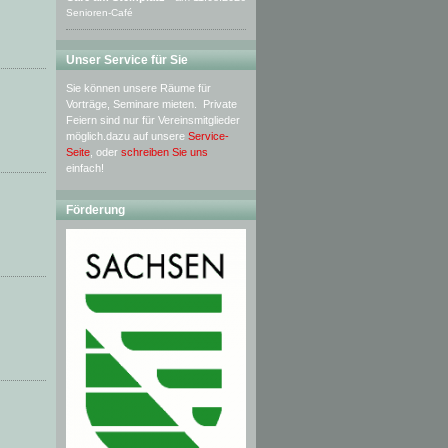
Senioren-Café
Unser Service für Sie
Sie können unsere Räume für
Vorträge, Seminare mieten. Private
Feiern sind nur für Vereinsmitglieder
möglich.dazu auf unsere
Service-
Seite
, oder
schreiben Sie uns
einfach!
Förderung